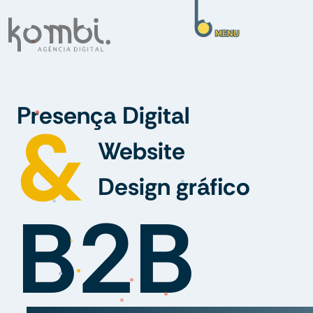
MENU
M
a
r
k
e
t
i
n
g
D
g
i
t
a
l
&
U
X
/
U
I
C
o
m
u
n
i
c
a
ç
ã
f
B2B