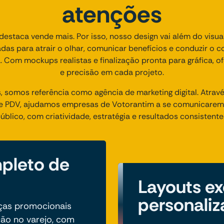
atenções
estaca vende mais. Por isso, nosso design vai além do visua
as para atrair o olhar, comunicar benefícios e conduzir o 
 Com mockups realistas e finalização pronta para gráfica, o
e precisão em cada projeto.
, somos referência como agência de marketing digital. Atravé
de PDV, ajudamos empresas de Votorantim a se comunicare
úblico, com criatividade, estratégia e resultados consistente
pleto de
Layouts ex
personali
ças promocionais
ção no varejo, com