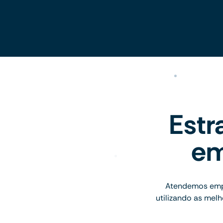
Estr
em
Atendemos empr
utilizando as mel