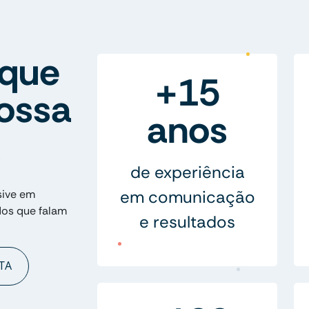
que
+15
ossa
anos
de experiência
em comunicação
sive em
dos que falam
e resultados
TA