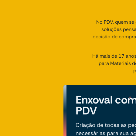
No PDV, quem se d
soluções pensad
decisão de compra.
Há mais de 17 anos
para Materiais 
p
Enxoval com
PDV
Criação de todas as pe
necessárias para sua a