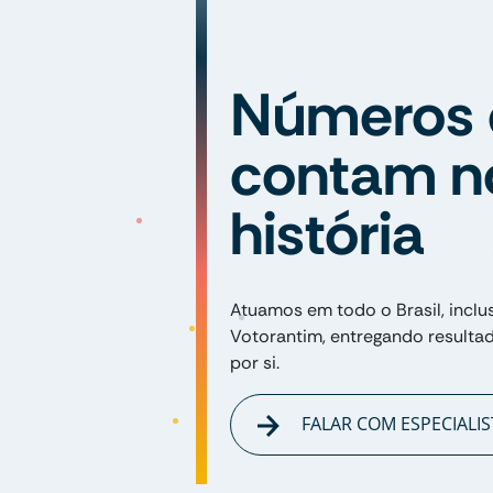
Números 
contam n
história
Atuamos em todo o Brasil, inclu
Votorantim, entregando resulta
por si.
FALAR COM ESPECIALIS