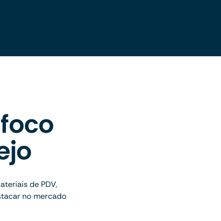
 foco
ejo
teriais de PDV,
estacar no mercado