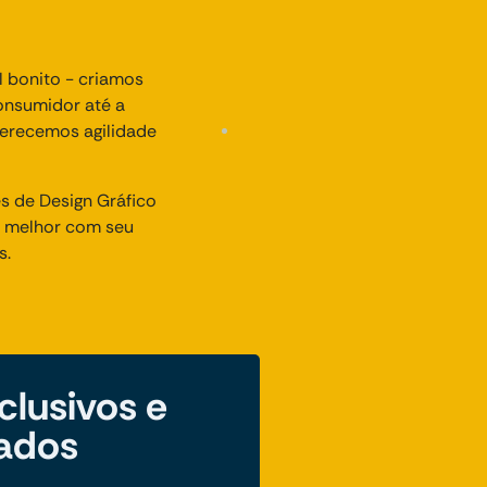
l bonito - criamos
consumidor até a
ferecemos agilidade
s de Design Gráfico
m melhor com seu
s.
clusivos e
zados