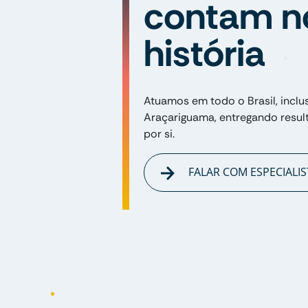
contam n
história
Atuamos em todo o Brasil, inclu
Araçariguama, entregando resul
por si.
FALAR COM ESPECIALIS