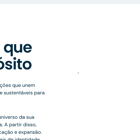
 que
sito
uções que unem
 e sustentáveis para
universo da sua
 A partir disso,
icação e expansão.
ais de identidade,