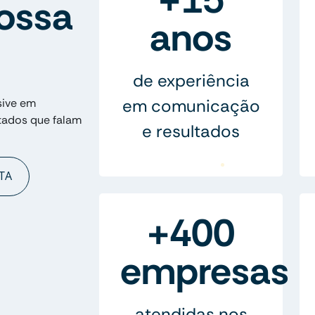
ossa
anos
de experiência
em comunicação
sive em
tados que falam
e resultados
TA
+400
empresas
atendidas nos