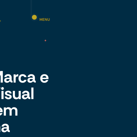
MENU
Marca e
isual
 em
ma