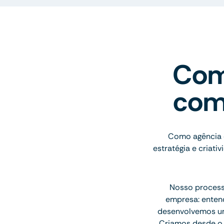
Com
com
Como agência 
estratégia e criati
Nosso processo
empresa: entend
desenvolvemos uma
Criamos desde o l