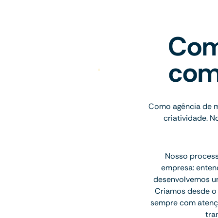
Com
com
Como agência de m
criatividade. N
Nosso processo
empresa: entend
desenvolvemos uma
Criamos desde o l
sempre com atenção
tra