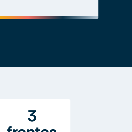
3
frentes