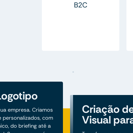
B2C
Logotipo
Criação de
 sua empresa. Criamos
Visual pa
 e personalizados, com
co, do briefing até a