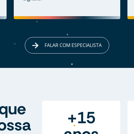
FALAR COM ESPECIALISTA
que
+15
ossa
anos