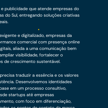
 e publicidade que atende empresas do
as do Sul, entregando soluções criativas
eais.
xigente e digitalizado, empresas da
rformance comercial com presença online
igitais, aliada a uma comunicação bem
mpliar visibilidade, fortalecer o
s de crescimento sustentável.
recisa traduzir a essência e os valores
stência. Desenvolvemos identidades
 base em um processo consultivo,
esde startups até empresas
amento, com foco em diferenciação,
todos os pontos de contato da marca.