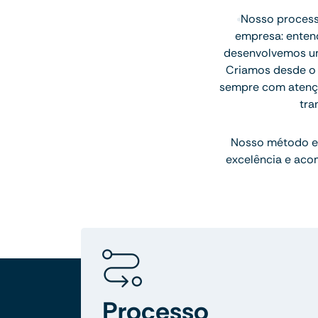
Nosso processo
empresa: entend
desenvolvemos uma
Criamos desde o l
sempre com atenção
tra
Nosso método e
excelência e aco
Processo