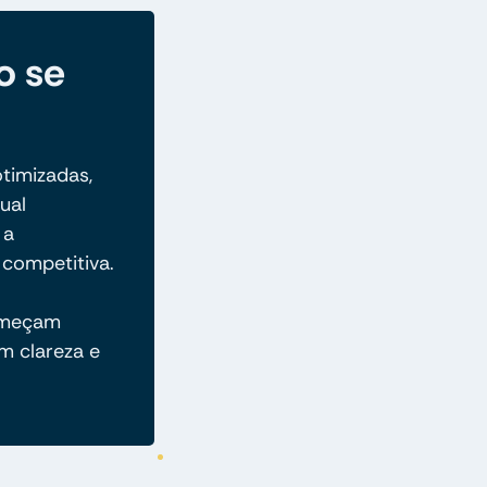
o se
otimizadas,
ual
 a
competitiva.
omeçam
m clareza e