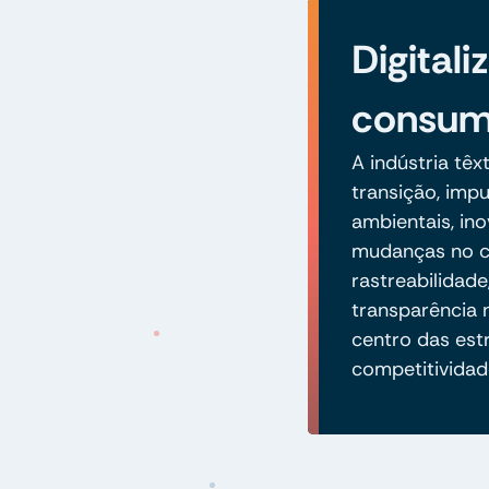
Digitali
consum
A indústria tê
transição, imp
ambientais, in
mudanças no 
rastreabilidad
transparência
centro das est
competitividad