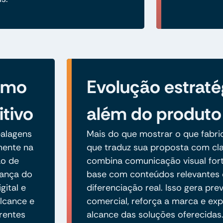
como
Evolução estraté
itivo
além do produto
alagens
Mais do que mostrar o que fabric
amente na
que traduz sua proposta com cla
ão de
combina comunicação visual fort
iança do
base com conteúdos relevantes 
gital e
diferenciação real. Isso gera prev
lcance e
comercial, reforça a marca e ex
rentes
alcance das soluções oferecidas