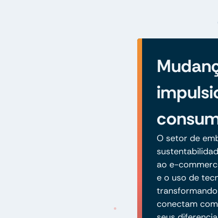
Mudan
impulsi
consum
O setor de em
sustentabilida
ao e-commerce.
e o uso de tec
transformando
conectam com 
seus diferencia