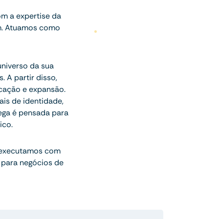
m a expertise da
am. Atuamos como
universo da sua
 A partir disso,
icação e expansão.
ais de identidade,
rega é pensada para
ico.
 executamos com
 para negócios de