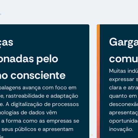
ças
Garga
onadas pelo
comun
Muitas ind
o consciente
expressar s
balagens avança com foco em
clara e atr
de, rastreabilidade e adaptação
quanto em m
 A digitalização de processos
desconexão
nologias de dados vêm
apresentaç
 a forma como as empresas se
oportunida
seus públicos e apresentam
inovação.
is.