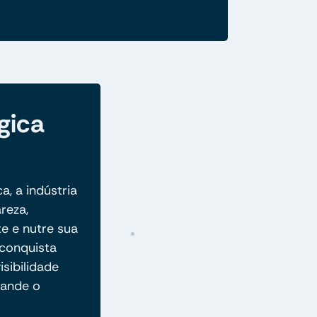
gica
a, a indústria
reza,
e e nutre sua
conquista
isibilidade
pande o
.