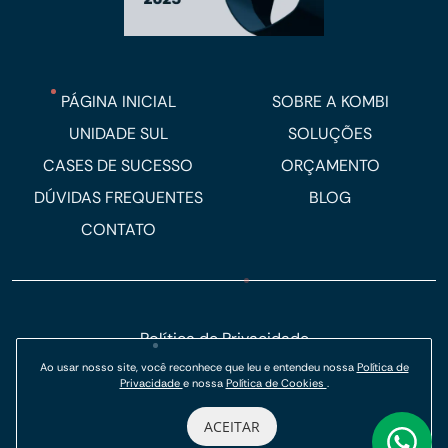
PÁGINA INICIAL
SOBRE A KOMBI
UNIDADE SUL
SOLUÇÕES
CASES DE SUCESSO
ORÇAMENTO
DÚVIDAS FREQUENTES
BLOG
CONTATO
Política de Privacidade
Ao usar nosso site, você reconhece que leu e entendeu nossa
Política de
Política de Cookies
Privacidade
e nossa
Política de Cookies
.
© Kombi Agência Digital 2026.
ACEITAR