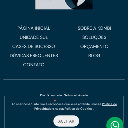
PÁGINA INICIAL
SOBRE A KOMBI
UNIDADE SUL
SOLUÇÕES
CASES DE SUCESSO
ORÇAMENTO
DÚVIDAS FREQUENTES
BLOG
CONTATO
Política de Privacidade
Ao usar nosso site, você reconhece que leu e entendeu nossa
Política de
Política de Cookies
Privacidade
e nossa
Política de Cookies
.
© Kombi Agência Digital 2026.
ACEITAR