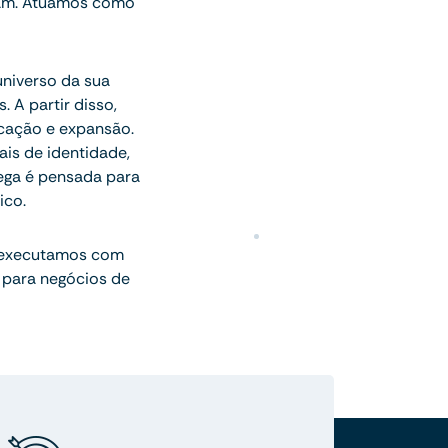
onam. Atuamos como
universo da sua
 A partir disso,
icação e expansão.
ais de identidade,
rega é pensada para
ico.
 executamos com
 para negócios de