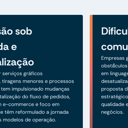
são sob
Dific
a e
comun
Empresas g
lização
obstáculos 
serviços gráficos
em linguage
, tiragens menores e processos
desatualiz
 tem impulsionado mudanças
proposta d
italização do fluxo de pedidos,
estratégic
m e-commerce e foco em
qualidade 
de têm reformulado a jornada
negócios.
s modelos de operação.