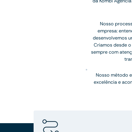
da Kombi Agência 
Nosso processo
empresa: entend
desenvolvemos uma
Criamos desde o l
sempre com atenção
tra
Nosso método e
excelência e aco