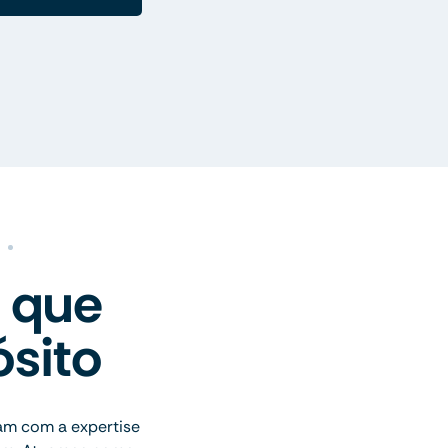
 que
sito
am com a expertise