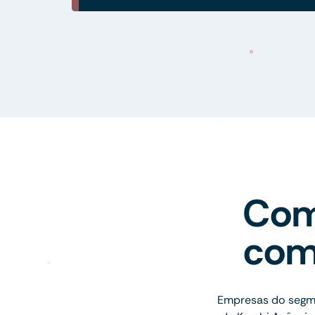
Com
com
Empresas do segme