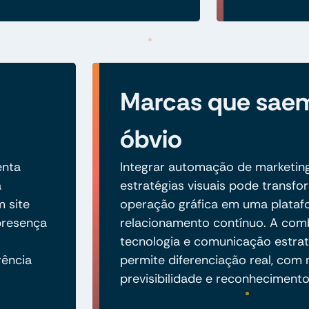
Marcas que sae
óbvio
enta
Integrar automação de marketin
a
estratégias visuais pode transfo
 site
operação gráfica em uma plataf
 presença
relacionamento contínuo. A com
tecnologia e comunicação estrat
ência
permite diferenciação real, com
previsibilidade e reconheciment