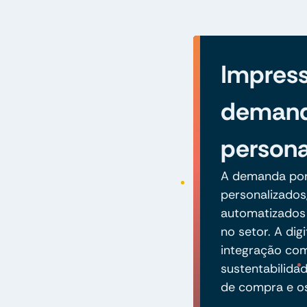
Impres
demand
persona
A demanda por 
personalizados
automatizados
no setor. A dig
integração co
sustentabilida
de compra e o