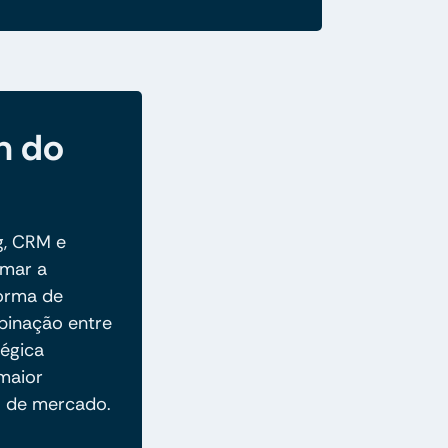
m do
g, CRM e
rmar a
orma de
binação entre
égica
 maior
o de mercado.