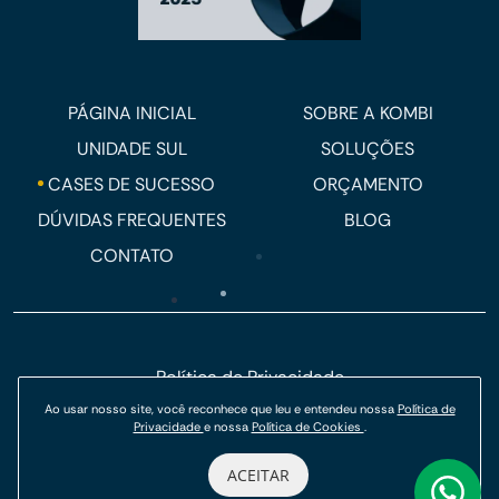
PÁGINA INICIAL
SOBRE A KOMBI
UNIDADE SUL
SOLUÇÕES
CASES DE SUCESSO
ORÇAMENTO
DÚVIDAS FREQUENTES
BLOG
CONTATO
Política de Privacidade
Ao usar nosso site, você reconhece que leu e entendeu nossa
Política de
Política de Cookies
Privacidade
e nossa
Política de Cookies
.
© Kombi Agência Digital 2026.
ACEITAR