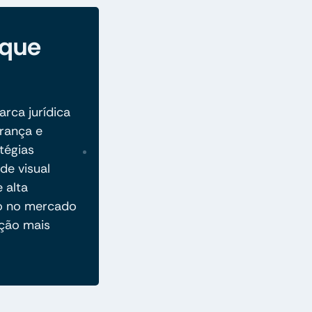
 que
rca jurídica
rança e
tégias
de visual
e alta
ão no mercado
ção mais