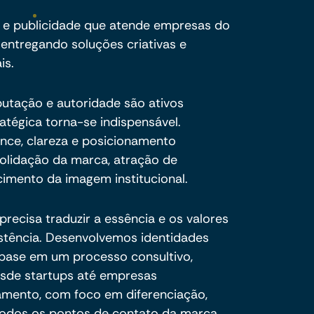
 e publicidade que atende empresas do
ntregando soluções criativas e
is.
eputação e autoridade são ativos
ratégica torna-se indispensável.
ance, clareza e posicionamento
olidação da marca, atração de
cimento da imagem institucional.
recisa traduzir a essência e os valores
stência. Desenvolvemos identidades
 base em um processo consultivo,
esde startups até empresas
amento, com foco em diferenciação,
todos os pontos de contato da marca.