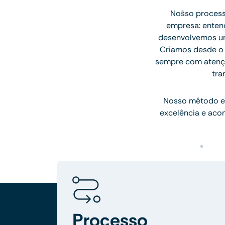
Nosso processo
empresa: entend
desenvolvemos uma
Criamos desde o l
sempre com atenção
tra
Nosso método e
excelência e aco
Processo