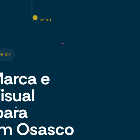
MENU
ASCO
Marca e
isual
para
em Osasco