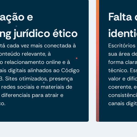
zação e
Falta 
ng jurídico ético
ident
tá cada vez mais conectada à
Escritórios
nteúdo relevante, à
sua área de
 relacionamento online e à
forma clara
is digitais alinhados ao Código
técnico. E
B. Sites otimizados, presença
valor e di
 redes sociais e materiais de
coerente, 
diferenciais para atrair e
consistênci
co.
canais digit