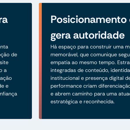
ra
Posicionamento
gera autoridade
enta
Há espaço para construir uma ma
pção de
memorável, que comunique segu
site
empatia ao mesmo tempo. Estra
o a
integradas de conteúdo, identida
cação
institucional e presença digital d
de e
performance criam diferenciaç
nfiança
e abrem caminho para uma atua
estratégica e reconhecida.