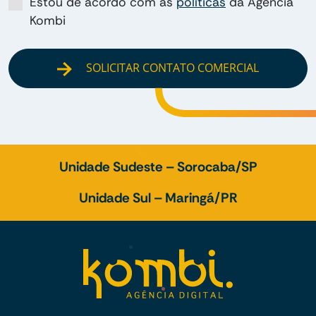
Estou de acordo com as
políticas
da Agência
Kombi
SOLICITAR CONTATO COMERCIAL
Unidade Sudeste – Sorocaba/SP
Unidade Sul – Maringá/PR