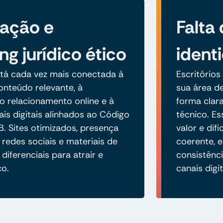
zação e
Falta 
ng jurídico ético
ident
tá cada vez mais conectada à
Escritórios
nteúdo relevante, à
sua área de
 relacionamento online e à
forma clara
is digitais alinhados ao Código
técnico. E
B. Sites otimizados, presença
valor e di
 redes sociais e materiais de
coerente, 
diferenciais para atrair e
consistênci
co.
canais digit