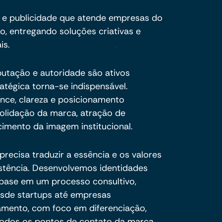
 e publicidade que atende empresas do
, entregando soluções criativas e
is.
eputação e autoridade são ativos
ratégica torna-se indispensável.
ance, clareza e posicionamento
olidação da marca, atração de
cimento da imagem institucional.
recisa traduzir a essência e os valores
stência. Desenvolvemos identidades
 base em um processo consultivo,
esde startups até empresas
amento, com foco em diferenciação,
todos os pontos de contato da marca.