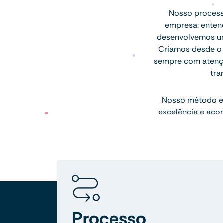
Nosso processo
empresa: entend
desenvolvemos uma
Criamos desde o l
sempre com atenção
tra
Nosso método e
excelência e aco
Processo