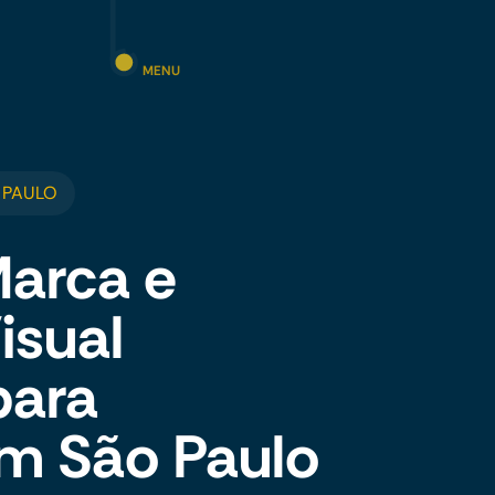
MENU
 PAULO
Marca e
isual
para
m São Paulo