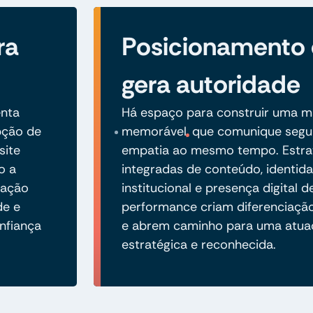
ra
Posicionamento
gera autoridade
enta
Há espaço para construir uma ma
pção de
memorável, que comunique segu
site
empatia ao mesmo tempo. Estra
o a
integradas de conteúdo, identida
cação
institucional e presença digital d
de e
performance criam diferenciaç
nfiança
e abrem caminho para uma atua
estratégica e reconhecida.