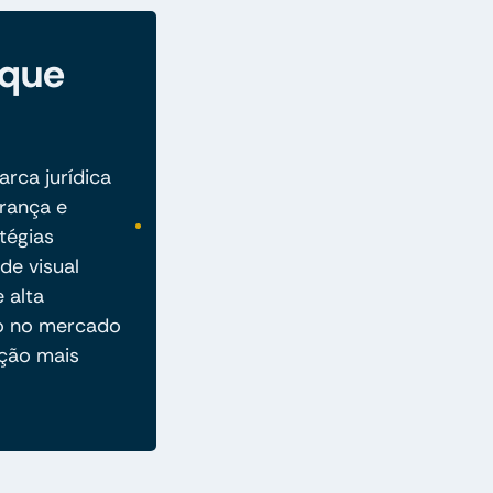
 que
rca jurídica
rança e
tégias
de visual
e alta
ão no mercado
ção mais