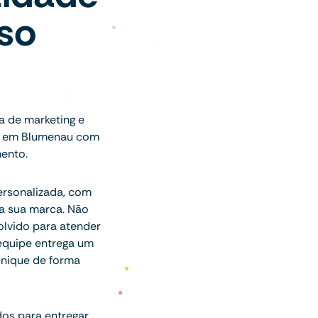
sso
a de marketing e
os em Blumenau com
mento.
ersonalizada, com
a sua marca. Não
olvido para atender
 equipe entrega um
unique de forma
dos para entregar