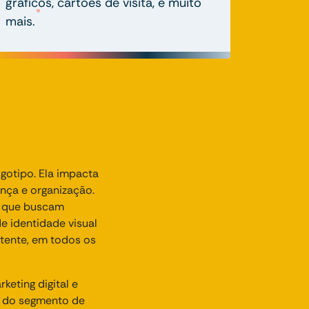
gráficos, cartões de visita, e muito
mais.
ogotipo. Ela impacta
ança e organização.
as que buscam
 identidade visual
tente, em todos os
eting digital e
s do segmento de