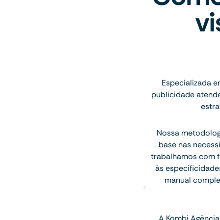
vi
Especializada e
publicidade atend
estra
Nossa metodologi
base nas necess
trabalhamos com fó
às especificidade
manual complet
A Kombi Agência 