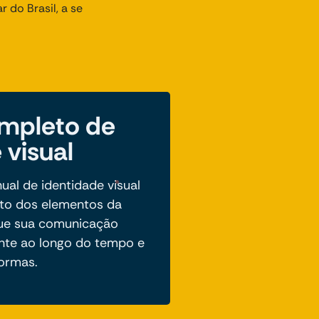
 do Brasil, a se
mpleto de
 visual
l de identidade visual
eto dos elementos da
que sua comunicação
nte ao longo do tempo e
formas.