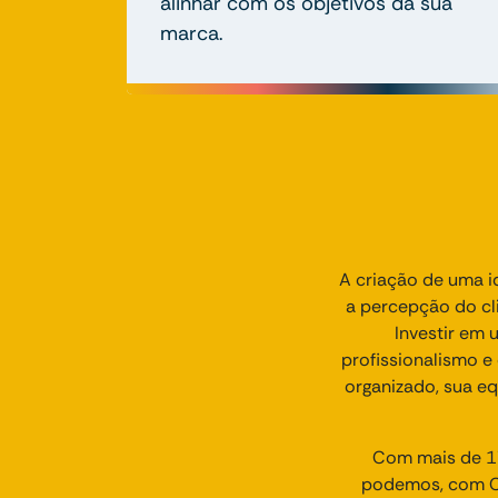
alinhar com os objetivos da sua
marca.
A criação de uma id
a percepção do cli
Investir em 
profissionalismo 
organizado, sua e
Com mais de 17
podemos, com Cr