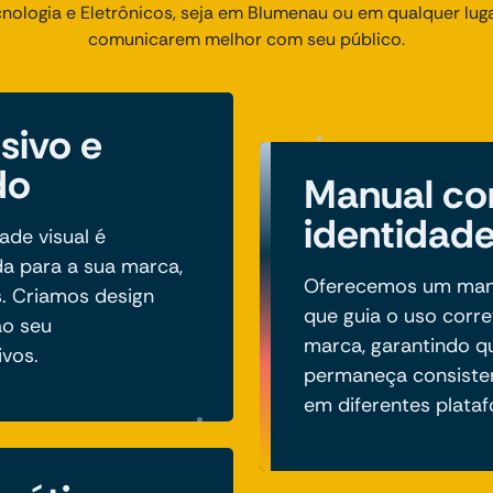
cnologia e Eletrônicos, seja em Blumenau ou em qualquer lugar
comunicarem melhor com seu público.
sivo e
do
Manual co
identidade
ade visual é
a para a sua marca,
Oferecemos um manua
. Criamos design
que guia o uso corr
ao seu
marca, garantindo 
ivos.
permaneça consiste
em diferentes plata