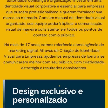
autoridade, confiança e organização. Investir em uma
identidade visual corporativa é essencial para empresas
que buscam profissionalismo e querem fortalecer sua
marca no mercado. Com um manual de identidade visual
organizado, sua equipe poderá aplicar a comunicação
visual de maneira consistente, em todos os pontos de
contato com o público.
Há mais de 17 anos, somos referência como agência de
marketing digital. Através de Criação de Identidade
Visual para Empresas, ajudamos empresas de Iperó a se
comunicarem melhor com seu público, com criatividade,
estratégia e resultados consistentes.
Design exclusivo e
personalizado