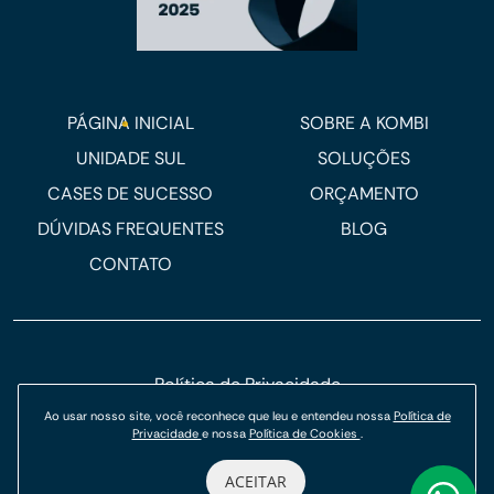
PÁGINA INICIAL
SOBRE A KOMBI
UNIDADE SUL
SOLUÇÕES
CASES DE SUCESSO
ORÇAMENTO
DÚVIDAS FREQUENTES
BLOG
CONTATO
Política de Privacidade
Política de Cookies
Ao usar nosso site, você reconhece que leu e entendeu nossa
Política de
Privacidade
e nossa
Política de Cookies
.
© Kombi Agência Digital 2026.
ACEITAR