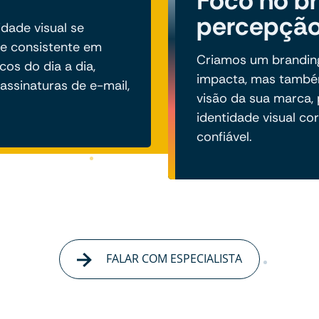
Foco no br
percepção
dade visual se
 e consistente em
Criamos um branding
cos do dia a dia,
impacta, mas também
assinaturas de e-mail,
visão da sua marca
identidade visual cor
confiável.
FALAR COM ESPECIALISTA