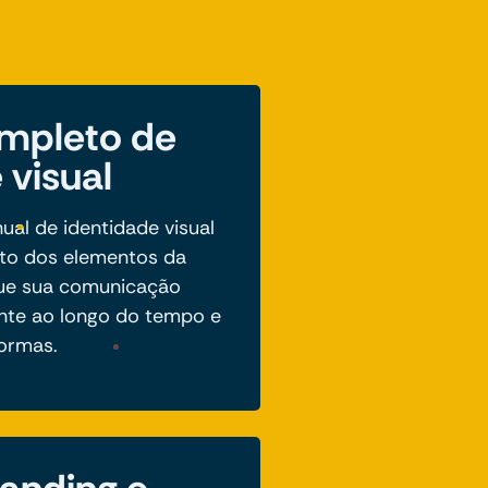
mpleto de
 visual
l de identidade visual
eto dos elementos da
que sua comunicação
nte ao longo do tempo e
formas.