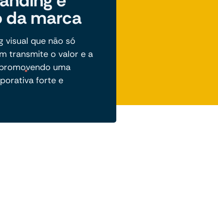
anding e
 da marca
 visual que não só
 transmite o valor e a
, promovendo uma
porativa forte e