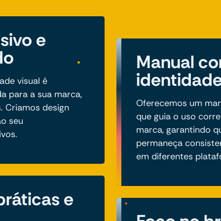
sivo e
do
Manual co
identidade
ade visual é
a para a sua marca,
Oferecemos um manua
. Criamos design
que guia o uso corr
ao seu
marca, garantindo 
ivos.
permaneça consiste
em diferentes plata
ráticas e