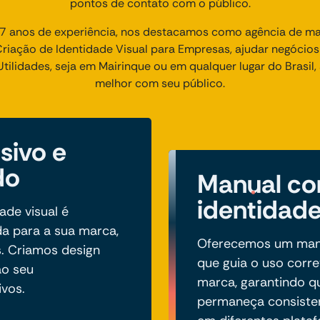
pontos de contato com o público.
 anos de experiência, nos destacamos como agência de mark
iação de Identidade Visual para Empresas, ajudar negócio
tilidades, seja em Mairinque ou em qualquer lugar do Brasil
melhor com seu público.
sivo e
do
Manual co
identidade
ade visual é
a para a sua marca,
Oferecemos um manua
. Criamos design
que guia o uso corr
ao seu
marca, garantindo 
ivos.
permaneça consiste