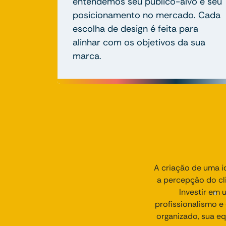
entendemos seu público-alvo e seu
posicionamento no mercado. Cada
escolha de design é feita para
alinhar com os objetivos da sua
marca.
A criação de uma id
a percepção do cli
Investir em 
profissionalismo 
organizado, sua e