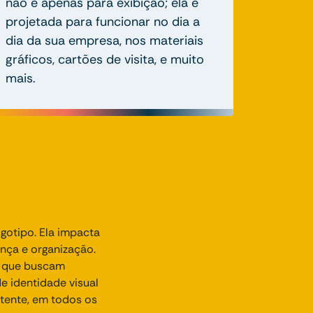
não é apenas para exibição; ela é
projetada para funcionar no dia a
dia da sua empresa, nos materiais
gráficos, cartões de visita, e muito
mais.
ogotipo. Ela impacta
ança e organização.
as que buscam
 identidade visual
tente, em todos os