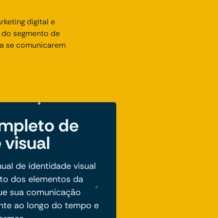
eting digital e
s do segmento de
, a se comunicarem
mpleto de
 visual
l de identidade visual
eto dos elementos da
que sua comunicação
nte ao longo do tempo e