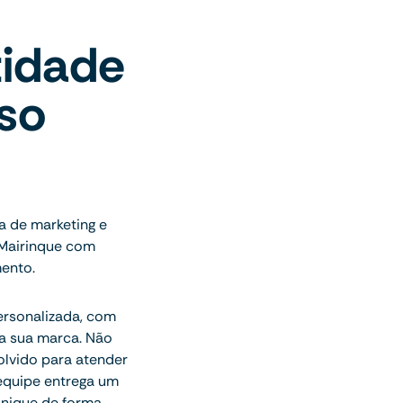
tidade
sso
a de marketing e
 Mairinque com
mento.
ersonalizada, com
a sua marca. Não
olvido para atender
 equipe entrega um
unique de forma