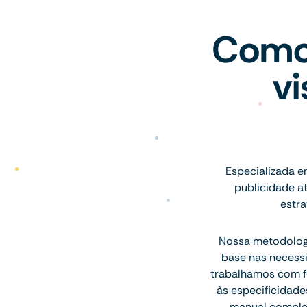
Como 
vi
Especializada e
publicidade a
estra
Nossa metodologi
base nas necess
trabalhamos com fó
às especificidade
manual complet