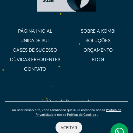
PÁGINA INICIAL
SOBRE A KOMBI
UNIDADE SUL
SOLUÇÕES
CASES DE SUCESSO
ORÇAMENTO
DÚVIDAS FREQUENTES
BLOG
CONTATO
Política de Privacidade
Ao usar nosso site, você reconhece que leu e entendeu nossa
Política de
Política de Cookies
Privacidade
e nossa
Política de Cookies
.
© Kombi Agência Digital 2026.
ACEITAR