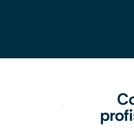
Co
prof