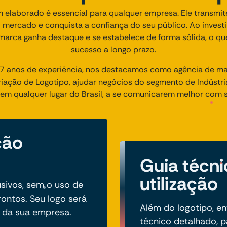
 elaborado é essencial para qualquer empresa. Ele transmite
 mercado e conquista a confiança do seu público. Ao invest
 marca ganha destaque e se estabelece de forma sólida, o qu
sucesso a longo prazo.
 anos de experiência, nos destacamos como agência de mark
ção de Logotipo, ajudar negócios do segmento de Indústria
 em qualquer lugar do Brasil, a se comunicarem melhor com s
ção
Guia técni
utilização
sivos, sem o uso de
ontos. Seu logo será
Além do logotipo, e
o da sua empresa.
técnico detalhado, 