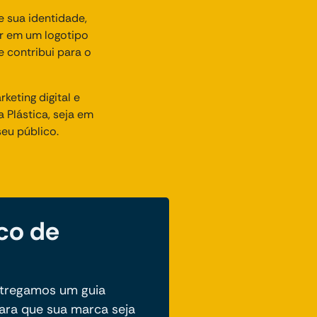
 sua identidade,
ir em um logotipo
e contribui para o
eting digital e
 Plástica, seja em
eu público.
co de
ntregamos um guia
para que sua marca seja