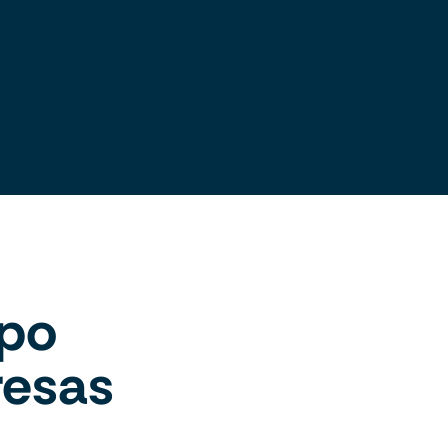
ipo
resas