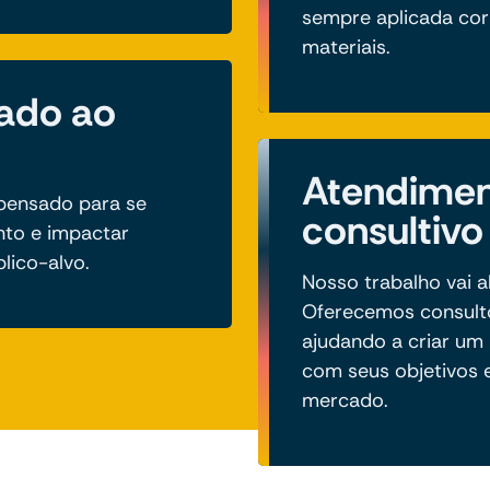
sempre aplicada co
materiais.
hado ao
Atendime
 pensado para se
consultivo
nto e impactar
lico-alvo.
Nosso trabalho vai a
Oferecemos consulto
ajudando a criar um 
com seus objetivos 
mercado.