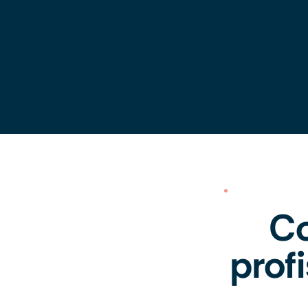
Co
prof