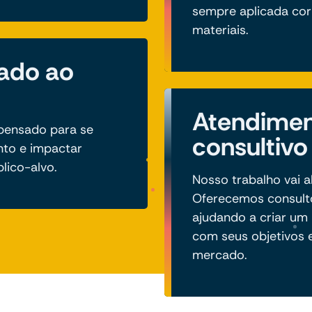
sempre aplicada co
materiais.
hado ao
Atendime
 pensado para se
consultivo
nto e impactar
lico-alvo.
Nosso trabalho vai a
Oferecemos consulto
ajudando a criar um 
com seus objetivos 
mercado.