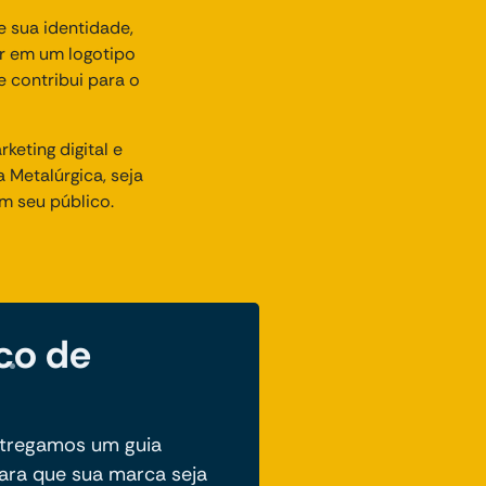
 sua identidade,
ir em um logotipo
e contribui para o
eting digital e
 Metalúrgica, seja
m seu público.
co de
ntregamos um guia
para que sua marca seja