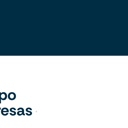
ipo
resas