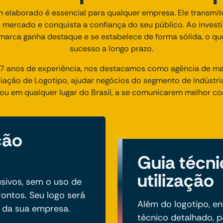
 elaborado é essencial para qualquer empresa. Ele transmite
 mercado e conquista a confiança do seu público. Ao invest
 marca ganha destaque e se estabelece de forma sólida, o qu
sucesso a longo prazo.
 anos de experiência, nos destacamos como agência de mark
ção de Logotipo, ajudar negócios do segmento de Indústria
ou em qualquer lugar do Brasil, a se comunicarem melhor co
ção
Guia técni
utilização
sivos, sem o uso de
ontos. Seu logo será
Além do logotipo, e
o da sua empresa.
técnico detalhado, 