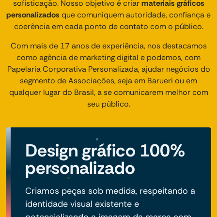
sofisticação. Nosso objetivo é criar
materiais gráficos
personalizados
que comuniquem autoridade, confiança e
coerência em cada ponto de contato com o público.
Com mais de 17 anos de experiência, nos destacamos
como agência de marketing digital e podemos, com
Papelaria Corporativa Personalizada, ajudar negócios do
segmento de Associações, seja em Barueri ou em
qualquer lugar do Brasil, a se comunicarem melhor com
seu público.
Design gráfico 100%
personalizado
Criamos peças sob medida, respeitando a
identidade visual existente e