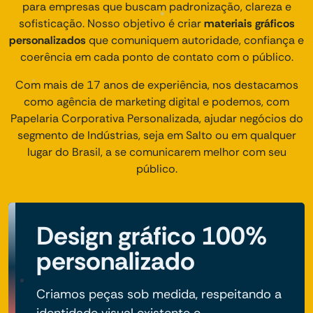
para empresas que buscam padronização, clareza e
sofisticação. Nosso objetivo é criar
materiais gráficos
personalizados
que comuniquem autoridade, confiança e
coerência em cada ponto de contato com o público.
Com mais de 17 anos de experiência, nos destacamos
como agência de marketing digital e podemos, com
Papelaria Corporativa Personalizada, ajudar negócios do
segmento de Indústrias, seja em Salto ou em qualquer
lugar do Brasil, a se comunicarem melhor com seu
público.
Design gráfico 100%
personalizado
Criamos peças sob medida, respeitando a