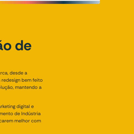
ão de
arca, desde a
 redesign bem feito
olução, mantendo a
eting digital e
mento de Indústria
nicarem melhor com