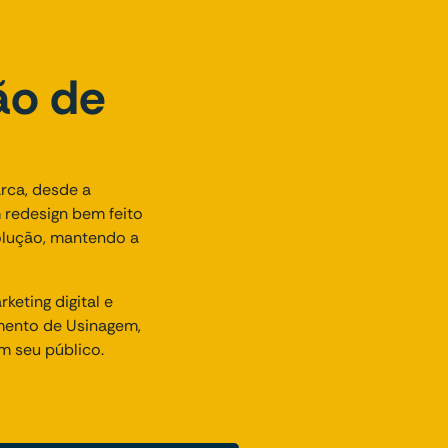
ão de
arca, desde a
 redesign bem feito
olução, mantendo a
eting digital e
mento de Usinagem,
m seu público.