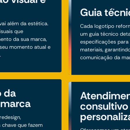
Guia técn
vai além da estética.
Cada logotipo refor
isuais que
um guia técnico deta
nto da sua marca,
especificações para
 seu momento atual e
materiais, garantind
.
comunicação da mar
 da
Atendime
 marca
consultivo
personali
redesign,
 chave que fazem