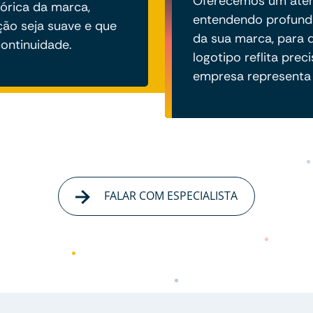
Oferecemos um aten
tórica da marca,
entendendo profund
ção seja suave e que
da sua marca, para 
ontinuidade.
logotipo reflita pre
empresa representa
FALAR COM ESPECIALISTA