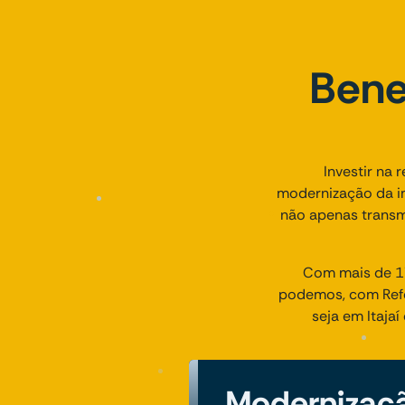
Bene
Investir na 
modernização da im
não apenas transm
Com mais de 17
podemos, com Refo
seja em Itaja
Modernizaçã