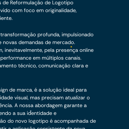
s de Reformulação de Logotipo
lvido com foco em originalidade,
iente.
transformação profunda, impulsionado
o e novas demandas de mercado.
, inevitavelmente, pela presença online
 e performance em múltiplos canais.
amento técnico, comunicação clara e
ign de marca, é a solução ideal para
ade visual, mas precisam atualizar o
sência. A nossa abordagem garante a
endo a sua identidade e
ção do novo logotipo é acompanhada de
tir a aplicação consistente da nova