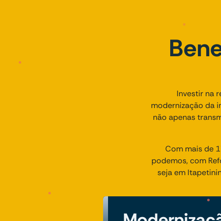
Bene
Investir na 
modernização da im
não apenas transm
Com mais de 17
podemos, com Refor
seja em Itapetin
Modernizaçã