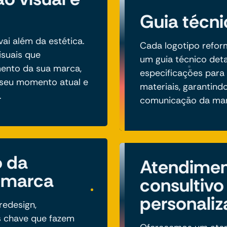
Guia técn
vai além da estética.
Cada logotipo refor
isuais que
um guia técnico deta
nto da sua marca,
especificações para
 seu momento atual e
materiais, garantind
.
comunicação da mar
 da
Atendime
 marca
consultivo
personali
redesign,
 chave que fazem