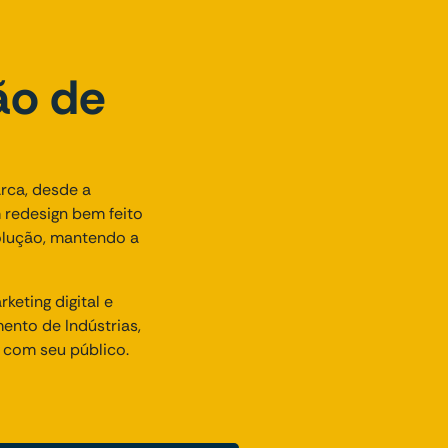
ão de
arca, desde a
 redesign bem feito
olução, mantendo a
eting digital e
ento de Indústrias,
 com seu público.