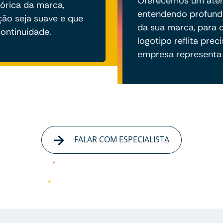
Oferecemos um aten
tórica da marca,
entendendo profund
ção seja suave e que
da sua marca, para 
ontinuidade.
logotipo reflita pre
empresa representa
FALAR COM ESPECIALISTA