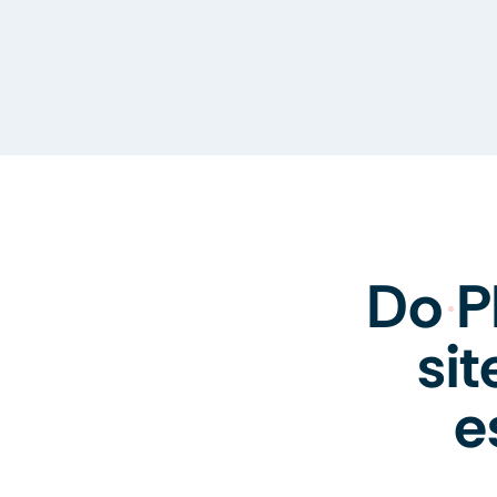
Do P
si
e