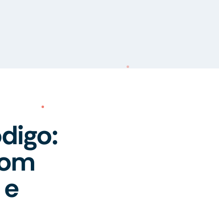
digo:
com
 e