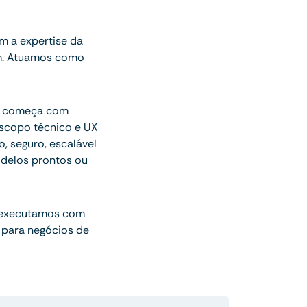
 a expertise da
am. Atuamos como
ue começa com
escopo técnico e UX
o, seguro, escalável
delos prontos ou
 executamos com
 para negócios de