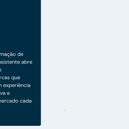
tomação de
nsistente abre
e
arcas que
 experiência
va e
mercado cada