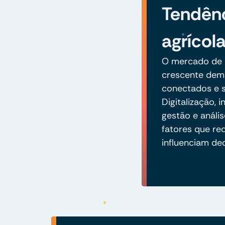
Tendênc
agrícol
O mercado de i
crescente dem
conectados e s
Digitalização,
gestão e análi
fatores que re
influenciam de