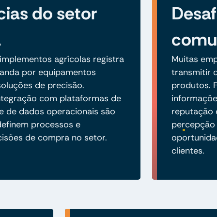
ias do setor
Desaf
a
comu
mplementos agrícolas registra
Muitas emp
anda por equipamentos
transmitir 
oluções de precisão.
produtos. F
 integração com plataformas de
informaçõe
se de dados operacionais são
reputação 
definem processos e
percepção 
cisões de compra no setor.
oportunida
clientes.