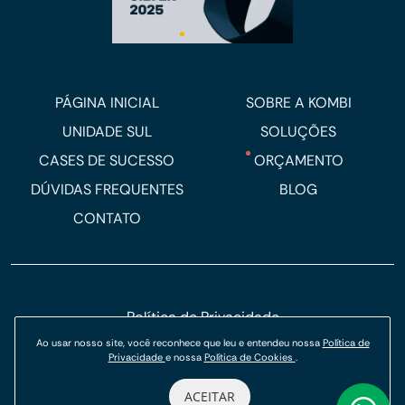
PÁGINA INICIAL
SOBRE A KOMBI
UNIDADE SUL
SOLUÇÕES
CASES DE SUCESSO
ORÇAMENTO
DÚVIDAS FREQUENTES
BLOG
CONTATO
Política de Privacidade
Ao usar nosso site, você reconhece que leu e entendeu nossa
Política de
Política de Cookies
Privacidade
e nossa
Política de Cookies
.
© Kombi Agência Digital 2026.
ACEITAR