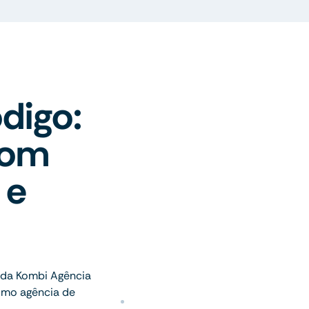
digo:
com
 e
da Kombi Agência
omo agência de