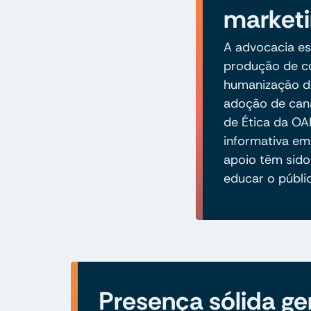
marketi
A advocacia es
produção de co
humanização do
adoção de cana
de Ética da OA
informativa em
apoio têm sido 
educar o públi
Presença sólida ge