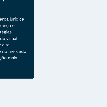
rca jurídica
rança e
tégias
de visual
e alta
ão no mercado
ção mais