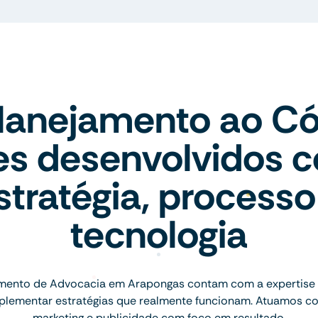
lanejamento ao Có
tes desenvolvidos 
stratégia, processo
tecnologia
mento de Advocacia em Arapongas contam com a expertise 
implementar estratégias que realmente funcionam. Atuamos c
marketing e publicidade com foco em resultado.