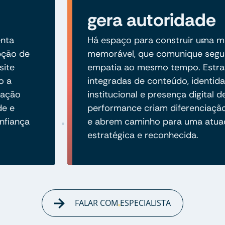
gera autoridade
enta
Há espaço para construir uma ma
pção de
memorável, que comunique segu
site
empatia ao mesmo tempo. Estra
o a
integradas de conteúdo, identida
cação
institucional e presença digital d
de e
performance criam diferenciaç
nfiança
e abrem caminho para uma atua
estratégica e reconhecida.
FALAR COM ESPECIALISTA