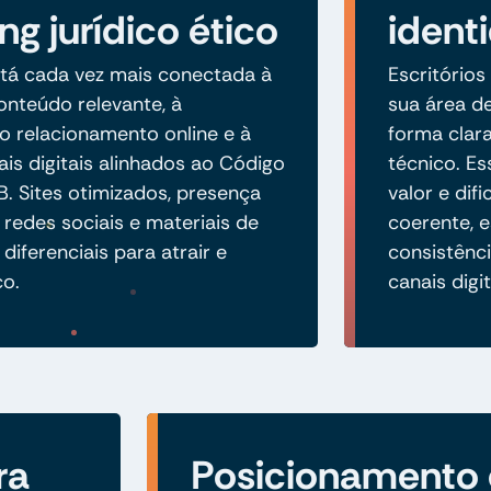
ng jurídico ético
ident
tá cada vez mais conectada à
Escritórios
nteúdo relevante, à
sua área de
 relacionamento online e à
forma clara
is digitais alinhados ao Código
técnico. E
B. Sites otimizados, presença
valor e di
 redes sociais e materiais de
coerente, 
diferenciais para atrair e
consistênci
co.
canais digit
ra
Posicionamento