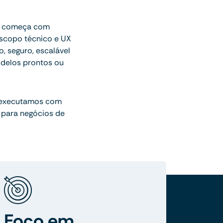
ue começa com
escopo técnico e UX
o, seguro, escalável
delos prontos ou
 executamos com
 para negócios de
Foco em