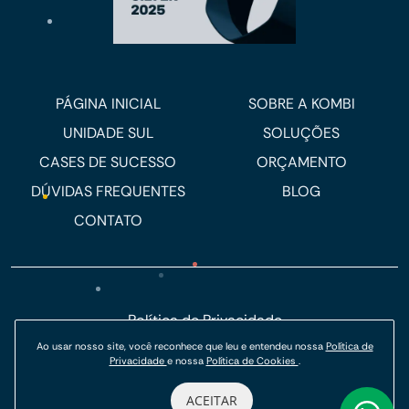
PÁGINA INICIAL
SOBRE A KOMBI
UNIDADE SUL
SOLUÇÕES
CASES DE SUCESSO
ORÇAMENTO
DÚVIDAS FREQUENTES
BLOG
CONTATO
Política de Privacidade
Ao usar nosso site, você reconhece que leu e entendeu nossa
Política de
Política de Cookies
Privacidade
e nossa
Política de Cookies
.
© Kombi Agência Digital 2026.
ACEITAR