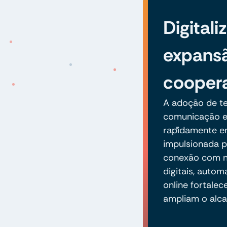
Digitali
expans
coopera
A adoção de te
comunicação e
rapidamente en
impulsionada p
conexão com n
digitais, auto
online fortale
ampliam o alca