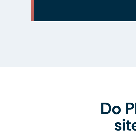
Do P
si