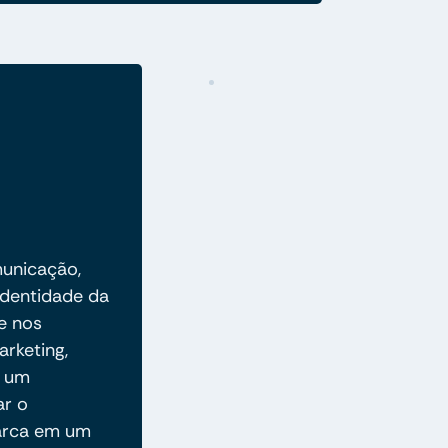
municação,
identidade da
de nos
arketing,
a um
ar o
arca em um