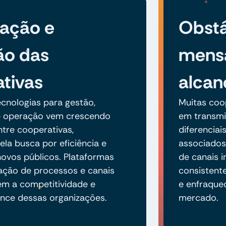
zação e
Obstá
ão das
mens
tivas
alcan
cnologias para gestão,
Muitas coo
 operação vem crescendo
em transmit
tre cooperativas,
diferenciai
ela busca por eficiência e
associados 
ovos públicos. Plataformas
de canais i
mação de processos e canais
consistent
cem a competitividade e
e enfraque
nce dessas organizações.
mercado.