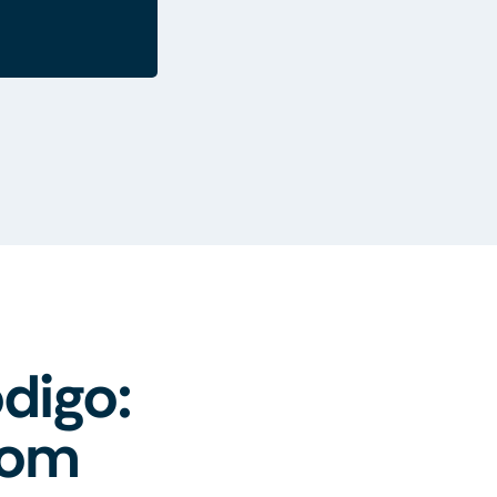
.
digo:
com