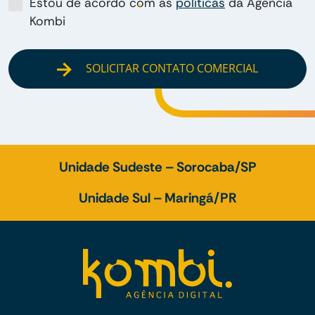
Estou de acordo com as
políticas
da Agência
Kombi
SOLICITAR CONTATO COMERCIAL
Unidade Sudeste – Sorocaba/SP
Unidade Sul – Maringá/PR