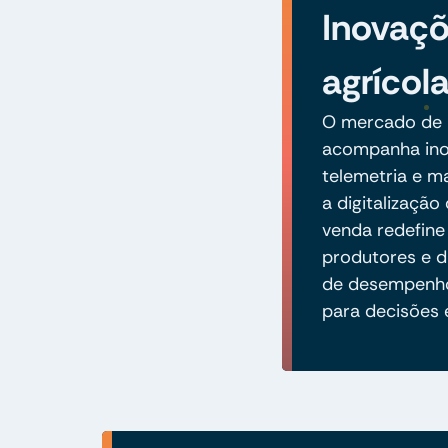
Inovaç
agrícol
O mercado de 
acompanha in
telemetria e m
a digitalização
venda redefine
produtores e di
de desempenho
para decisões 