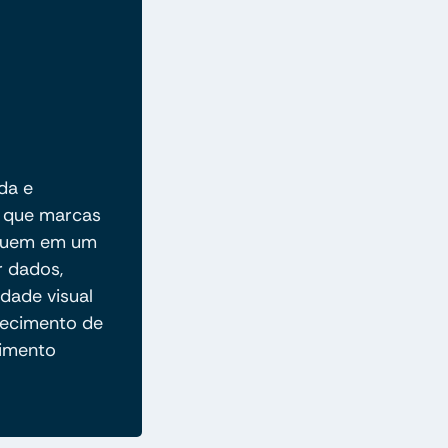
da e
e que marcas
aquem em um
r dados,
dade visual
nhecimento de
cimento