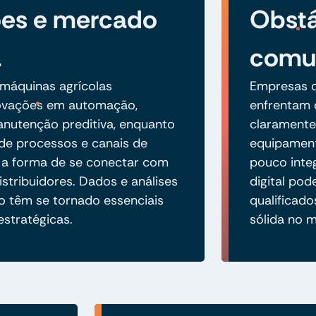
ões e mercado
Obstá
a
comun
máquinas agrícolas
Empresas 
ovações em automação,
enfrentam d
anutenção preditiva, enquanto
claramente
 de processos e canais de
equipament
 a forma de se conectar com
pouco inte
stribuidores. Dados e análises
digital pod
 têm se tornado essenciais
qualificad
estratégicas.
sólida no 