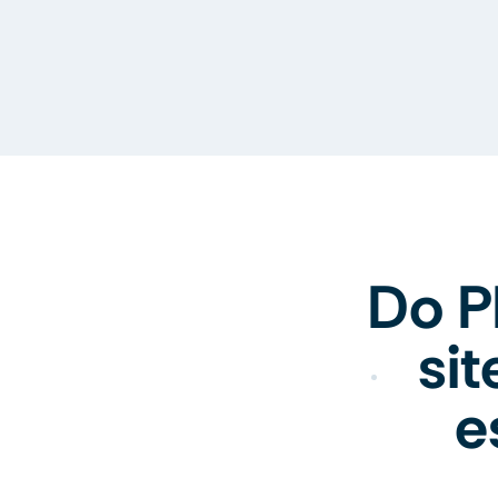
Do P
si
e