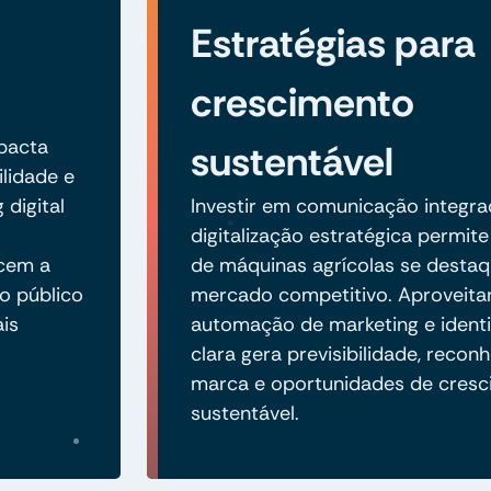
Estratégias para
crescimento
mpacta
sustentável
lidade e
 digital
Investir em comunicação integra
digitalização estratégica permit
ecem a
de máquinas agrícolas se dest
o público
mercado competitivo. Aproveita
is
automação de marketing e identi
clara gera previsibilidade, reco
marca e oportunidades de cres
sustentável.