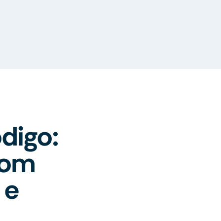
digo:
com
 e