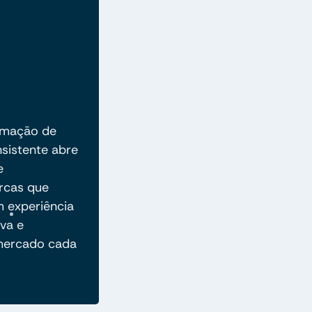
tomação de
nsistente abre
e
arcas que
 experiência
va e
mercado cada