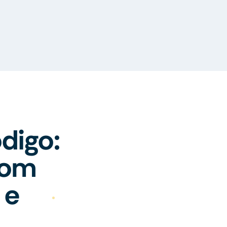
digo:
com
 e