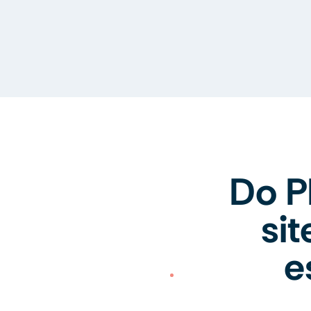
Do P
si
e