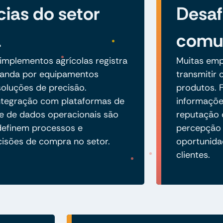
ias do setor
Desaf
a
comu
mplementos agrícolas registra
Muitas emp
anda por equipamentos
transmitir 
oluções de precisão.
produtos. F
 integração com plataformas de
informaçõe
se de dados operacionais são
reputação 
definem processos e
percepção 
cisões de compra no setor.
oportunida
clientes.