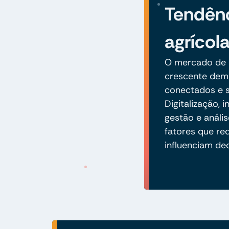
Tendênc
agrícol
O mercado de i
crescente dem
conectados e s
Digitalização,
gestão e análi
fatores que re
influenciam de