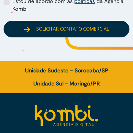
Estou de acordo com as
políticas
da Agência
Kombi
SOLICITAR CONTATO COMERCIAL
Unidade Sudeste – Sorocaba/SP
Unidade Sul – Maringá/PR