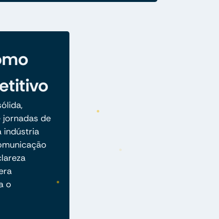
omo
etitivo
ólida,
e jornadas de
 indústria
comunicação
lareza
era
a o