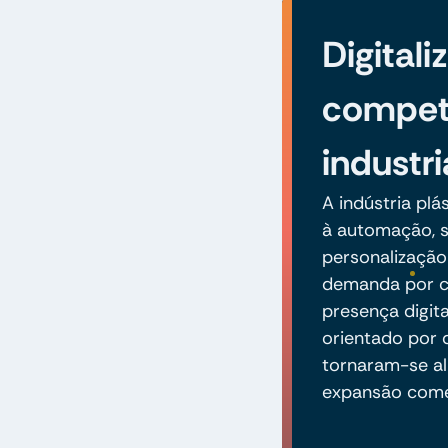
Digitali
competi
industri
A indústria pl
à automação, s
personalização
demanda por c
presença digit
orientado por 
tornaram-se al
expansão comer