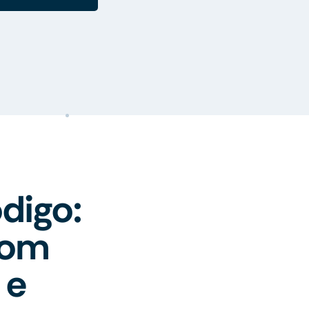
digo:
com
 e