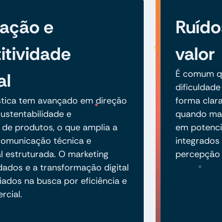
zação e
Ruído
tividade
valor
É comum q
al
dificuldade
ástica tem avançado em direção
forma clara
ustentabilidade e
quando mal 
 de produtos, o que amplia a
em potenci
omunicação técnica e
integrados 
al estruturada. O marketing
percepção 
dados e a transformação digital
iados na busca por eficiência e
cial.