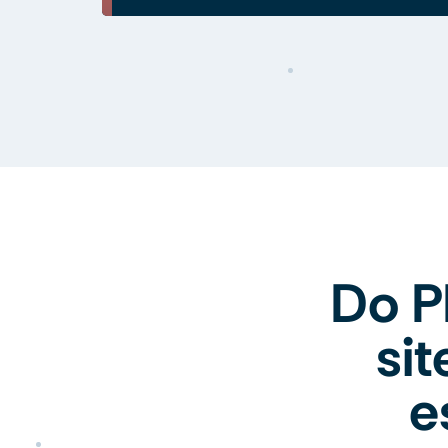
Do P
si
e