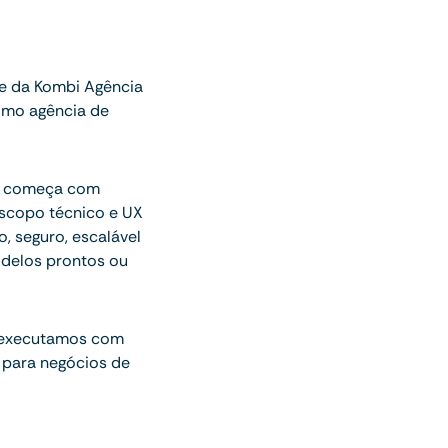
e da Kombi Agência
omo agência de
ue começa com
escopo técnico e UX
o, seguro, escalável
delos prontos ou
 executamos com
 para negócios de