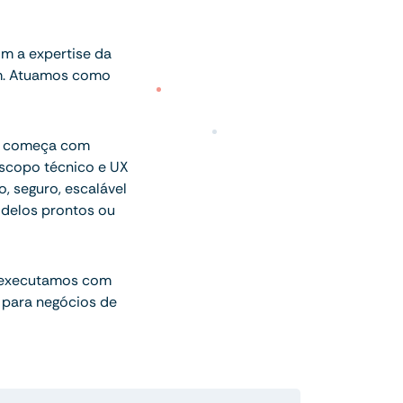
m a expertise da
am. Atuamos como
ue começa com
escopo técnico e UX
o, seguro, escalável
delos prontos ou
 executamos com
 para negócios de