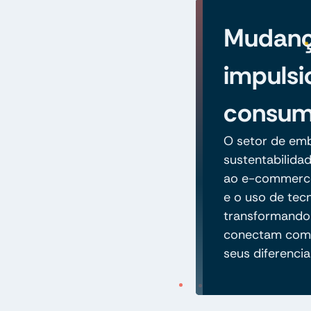
Mudan
impulsi
consum
O setor de em
sustentabilida
ao e-commerce.
e o uso de tec
transformando
conectam com 
seus diferencia