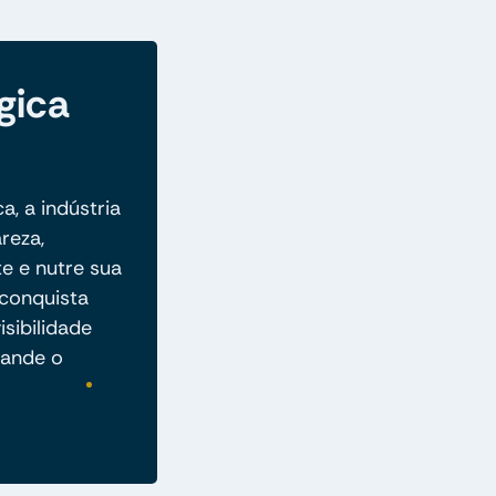
gica
a, a indústria
reza,
e e nutre sua
conquista
isibilidade
pande o
.