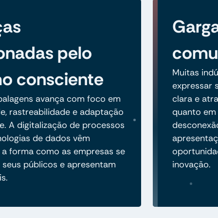
ças
Garga
onadas pelo
comun
Muitas ind
o consciente
expressar s
balagens avança com foco em
clara e atr
de, rastreabilidade e adaptação
quanto em m
 A digitalização de processos
desconexão
nologias de dados vêm
apresentaç
 a forma como as empresas se
oportunida
seus públicos e apresentam
inovação.
is.