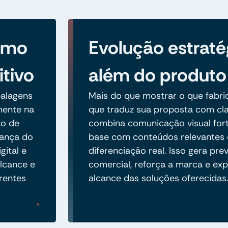
como
Evolução estraté
itivo
além do produto
alagens
Mais do que mostrar o que fabric
amente na
que traduz sua proposta com cla
ão de
combina comunicação visual fort
iança do
base com conteúdos relevantes 
gital e
diferenciação real. Isso gera prev
lcance e
comercial, reforça a marca e ex
rentes
alcance das soluções oferecidas