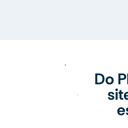
Do P
si
e