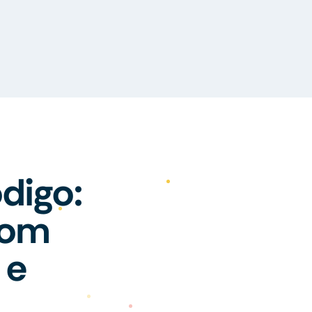
digo:
com
 e