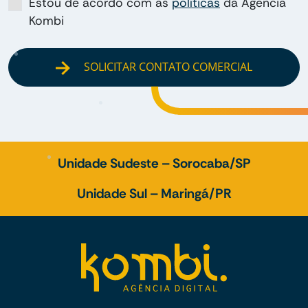
Estou de acordo com as
políticas
da Agência
Kombi
SOLICITAR CONTATO COMERCIAL
Unidade Sudeste – Sorocaba/SP
Unidade Sul – Maringá/PR