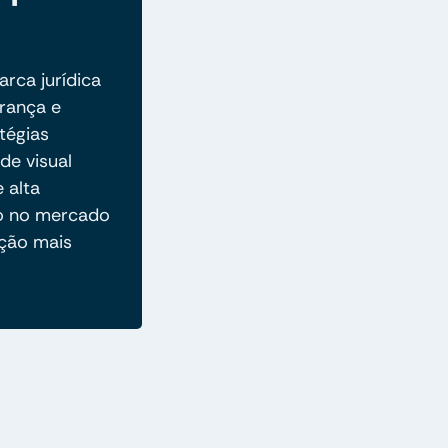
rca jurídica
rança e
tégias
de visual
e alta
ão no mercado
ção mais