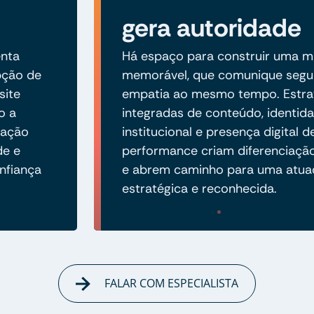
gera autoridade
enta
Há espaço para construir uma ma
pção de
memorável, que comunique segu
site
empatia ao mesmo tempo. Estra
o a
integradas de conteúdo, identida
cação
institucional e presença digital d
de e
performance criam diferenciaç
nfiança
e abrem caminho para uma atua
estratégica e reconhecida.
FALAR COM ESPECIALISTA