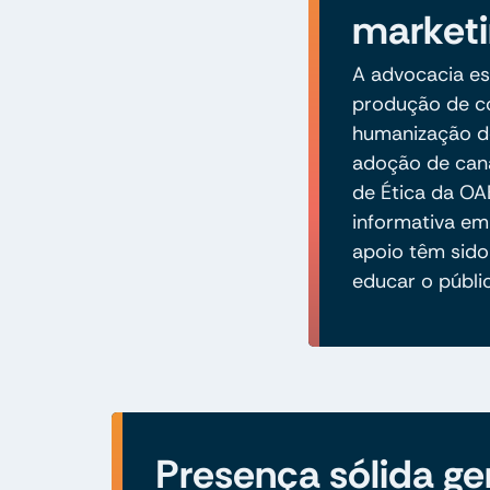
marketi
A advocacia es
produção de co
humanização do
adoção de cana
de Ética da OA
informativa em
apoio têm sido 
educar o públi
Presença sólida ge