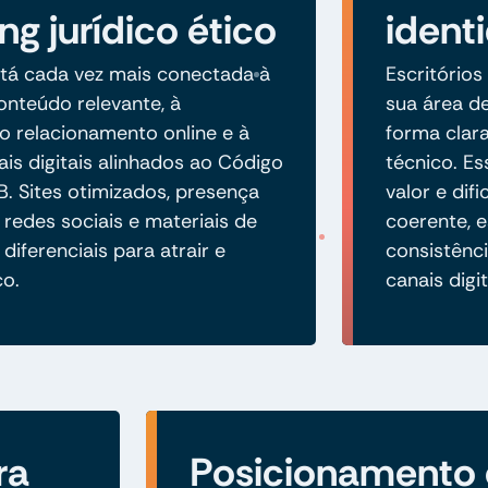
ng jurídico ético
ident
tá cada vez mais conectada à
Escritórios
nteúdo relevante, à
sua área de
 relacionamento online e à
forma clara
is digitais alinhados ao Código
técnico. E
B. Sites otimizados, presença
valor e di
 redes sociais e materiais de
coerente, 
diferenciais para atrair e
consistênci
co.
canais digit
ra
Posicionamento