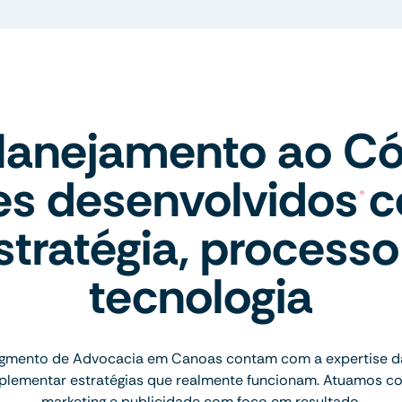
lanejamento ao Có
tes desenvolvidos 
stratégia, processo
tecnologia
gmento de Advocacia em Canoas contam com a expertise d
implementar estratégias que realmente funcionam. Atuamos c
marketing e publicidade com foco em resultado.