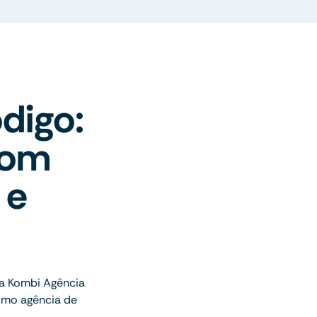
digo:
com
 e
a Kombi Agência
omo agência de