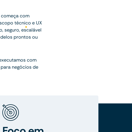
ue começa com
escopo técnico e UX
o, seguro, escalável
delos prontos ou
 executamos com
 para negócios de
Foco em