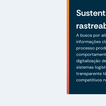
Sustent
rastrea
A busca por al
informações cl
processo prod
comportamento
digitalização 
sistemas logíst
transparente t
competitivos n