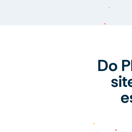
Do P
si
e