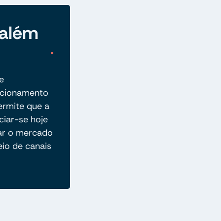
 além
e
acionamento
permite que a
ciar-se hoje
car o mercado
eio de canais