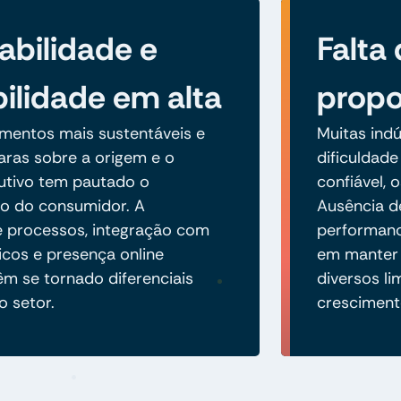
abilidade e
Falta
bilidade em alta
propo
imentos mais sustentáveis e
Muitas indú
aras sobre a origem e o
dificuldade
utivo tem pautado o
confiável, 
 do consumidor. A
Ausência de
de processos, integração com
performance
icos e presença online
em manter 
êm se tornado diferenciais
diversos l
o setor.
cresciment