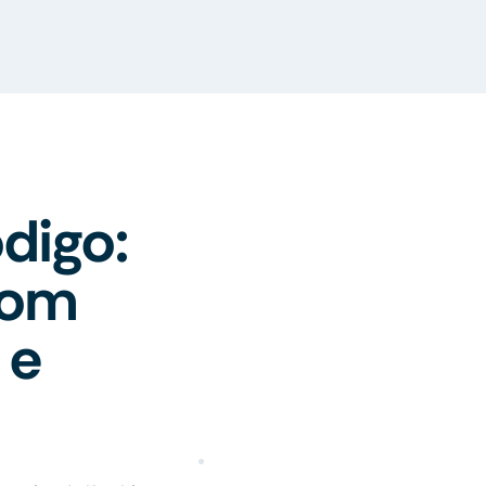
digo:
com
 e