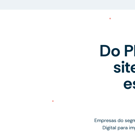
Do P
si
e
Empresas do segme
Digital para 