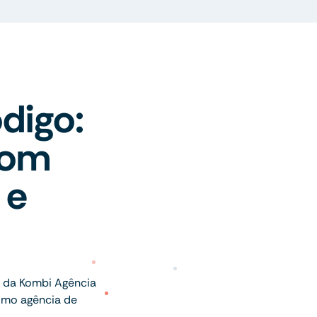
digo:
com
 e
e da Kombi Agência
omo agência de