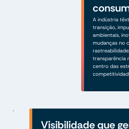
consum
A indústria tê
transição, imp
ambientais, in
mudanças no 
rastreabilidad
transparência
centro das est
competitividad
Visibilidade que ge