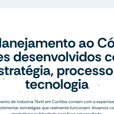
lanejamento ao Có
tes desenvolvidos 
stratégia, processo
tecnologia
nto de Indústria Têxtil em Curitiba contam com a expertis
implementar estratégias que realmente funcionam. Atuamos c
marketing e publicidade com foco em resultado.