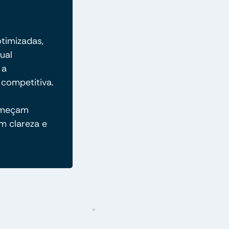
otimizadas,
ual
 a
competitiva.
omeçam
m clareza e