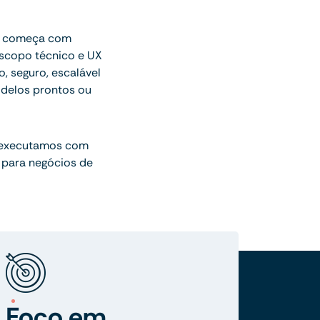
ue começa com
escopo técnico e UX
o, seguro, escalável
delos prontos ou
 executamos com
 para negócios de
Foco em