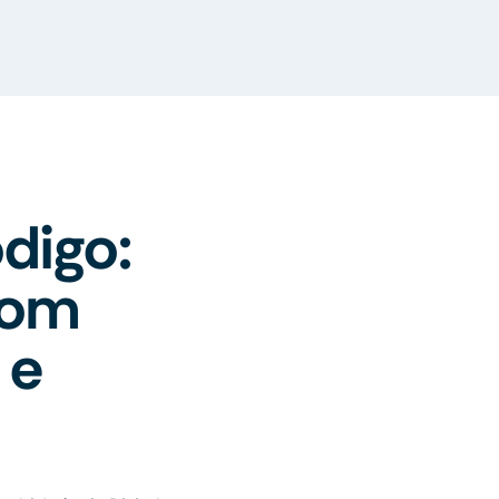
digo:
com
 e