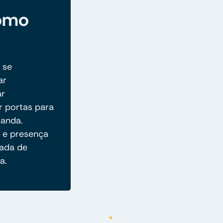
omo
 se
ar
ar
r portas para
manda.
o e presença
nada de
a.