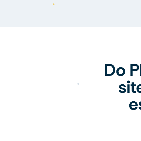
Do P
si
e