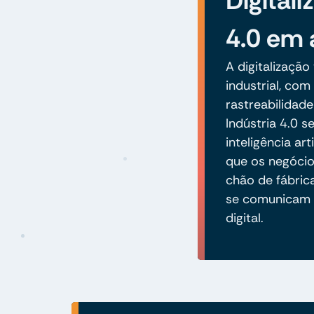
Digitali
4.0 em 
A digitalizaçã
industrial, com
rastreabilidad
Indústria 4.0 
inteligência ar
que os negóci
chão de fábri
se comunicam 
digital.