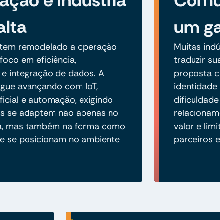
zação e Indústria
Comun
alta
um ga
o tem remodelado a operação
Muitas indú
 foco em eficiência,
traduzir s
e e integração de dados. A
proposta cl
segue avançando com IoT,
identidade 
tificial e automação, exigindo
dificuldade
os se adaptem não apenas no
relacionam
ca, mas também na forma como
valor e lim
e se posicionam no ambiente
parceiros e