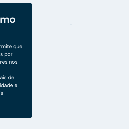
como
rmite que
as por
res nos
ais de
idade e
is