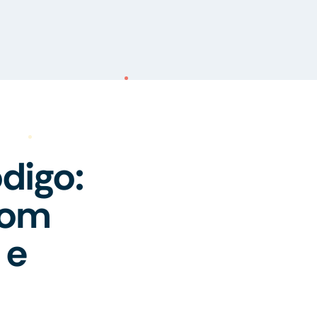
digo:
com
 e