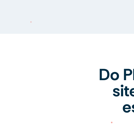
Do P
si
e