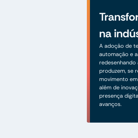
Transfo
na indús
A adoção de te
automação e an
redesenhando 
produzem, se r
movimento em d
além de inovaç
presença digita
avanços.