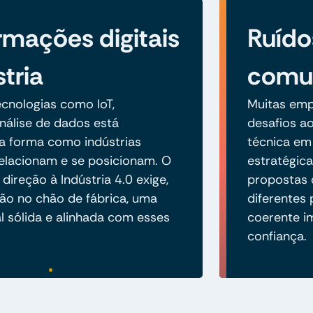
rmações digitais
Ruído
tria
comun
cnologias como IoT,
Muitas emp
álise de dados está
desafios a
a forma como indústrias
técnica em
elacionam e se posicionam. O
estratégica
ireção à Indústria 4.0 exige,
propostas 
ão no chão de fábrica, uma
diferentes
l sólida e alinhada com esses
coerente i
confiança.