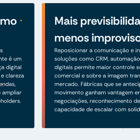
como
Mais previsibilid
menos improvis
s
Reposicionar a comunicação e in
nte é um
soluções como CRM, automação 
a digital
digitais permite maior controle s
 e clareza
comercial e sobre a imagem tran
endas,
mercado. Fábricas que se antec
e ampliar
movimento ganham vantagem e
eholders.
negociações, reconhecimento d
capacidade de escalar com solid