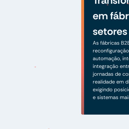
Transfo
em fábr
setores
As fábricas B
reconfiguração
automação, int
integração entr
jornadas de co
realidade em d
exigindo posic
e sistemas ma