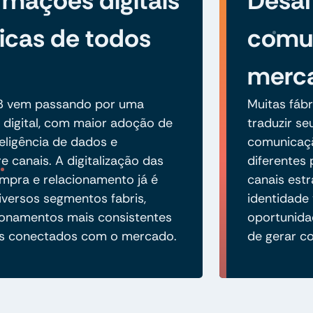
rmações digitais
Desaf
icas de todos
comu
merc
2B vem passando por uma
Muitas fábr
 digital, com maior adoção de
traduzir s
eligência de dados e
comunicação
e canais. A digitalização das
diferentes 
mpra e relacionamento já é
canais est
iversos segmentos fabris,
identidade
ionamentos mais consistentes
oportunidad
is conectados com o mercado.
de gerar co