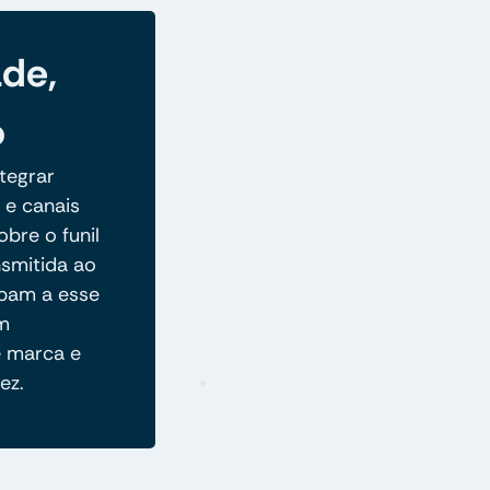
ade,
o
tegrar
e canais
obre o funil
smitida ao
ipam a esse
m
e marca e
ez.