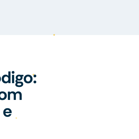
digo:
com
 e