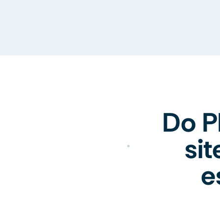
Do P
si
e