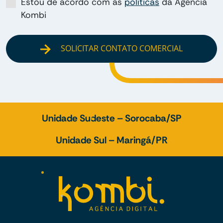
Estou de acordo com as
políticas
da Agência
Kombi
SOLICITAR CONTATO COMERCIAL
Unidade Sudeste – Sorocaba/SP
Unidade Sul – Maringá/PR