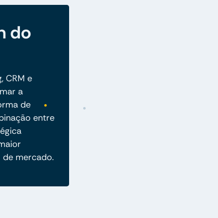
m do
g, CRM e
rmar a
orma de
binação entre
égica
 maior
o de mercado.