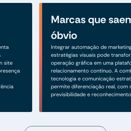
Marcas que sae
óbvio
enta
Integrar automação de marketin
a
estratégias visuais pode transfo
 site
operação gráfica em uma plataf
 presença
relacionamento contínuo. A com
tecnologia e comunicação estrat
ência
permite diferenciação real, com
previsibilidade e reconheciment