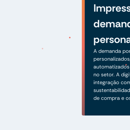
Impres
demand
persona
A demanda por 
personalizados
automatizados
no setor. A dig
integração co
sustentabilida
de compra e o