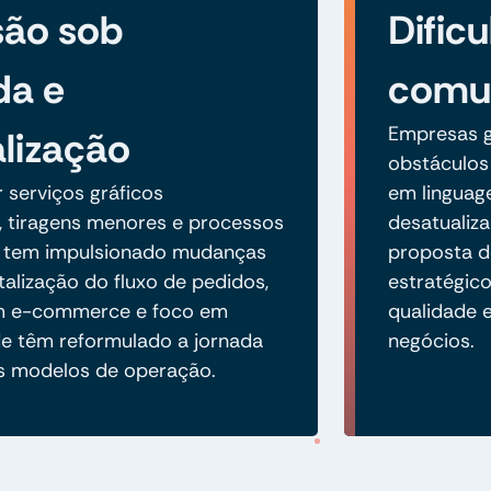
são sob
Dific
a e
comun
Empresas g
lização
obstáculos 
serviços gráficos
em linguage
, tiragens menores e processos
desatualiz
 tem impulsionado mudanças
proposta d
italização do fluxo de pedidos,
estratégic
m e-commerce e foco em
qualidade 
de têm reformulado a jornada
negócios.
s modelos de operação.