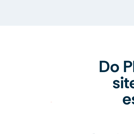
Do P
si
e