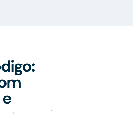
digo:
com
 e