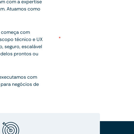
am com a expertise
onam. Atuamos como
ue começa com
escopo técnico e UX
o, seguro, escalável
delos prontos ou
 executamos com
 para negócios de