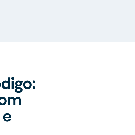
digo:
com
 e