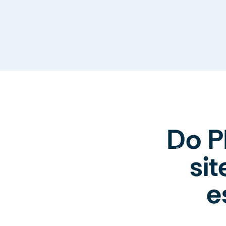
Do P
si
e