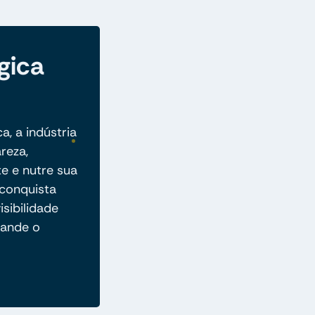
gica
a, a indústria
reza,
e e nutre sua
conquista
isibilidade
pande o
.