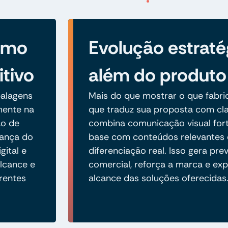
como
Evolução estraté
itivo
além do produto
alagens
Mais do que mostrar o que fabric
amente na
que traduz sua proposta com cla
ão de
combina comunicação visual fort
iança do
base com conteúdos relevantes 
gital e
diferenciação real. Isso gera prev
lcance e
comercial, reforça a marca e ex
rentes
alcance das soluções oferecidas