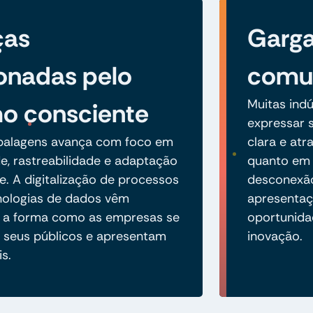
ças
Garga
onadas pelo
comun
Muitas ind
o consciente
expressar s
balagens avança com foco em
clara e atr
de, rastreabilidade e adaptação
quanto em m
 A digitalização de processos
desconexão
nologias de dados vêm
apresentaç
 a forma como as empresas se
oportunida
seus públicos e apresentam
inovação.
is.