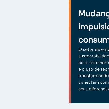
Mudan
impulsi
consum
O setor de em
sustentabilida
ao e-commerce.
e o uso de tec
transformando
conectam com 
seus diferencia