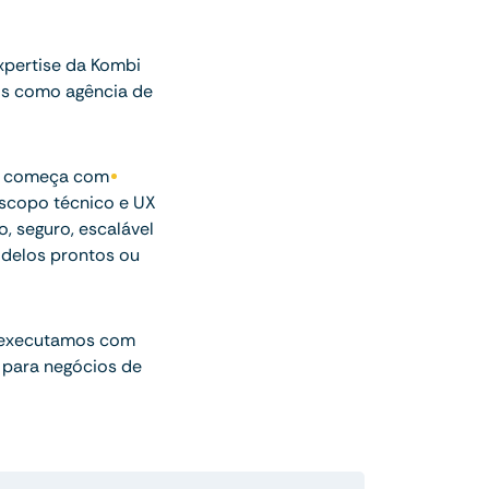
xpertise da Kombi
os como agência de
ue começa com
escopo técnico e UX
o, seguro, escalável
delos prontos ou
 executamos com
 para negócios de