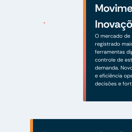
Movime
Inovaçõ
O mercado de 
registrado mai
ferramentas dig
controle de est
demanda. Novo
e eficiência 
decisões e for