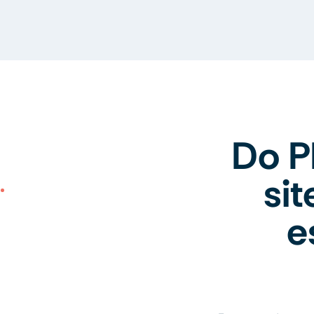
Do P
si
e