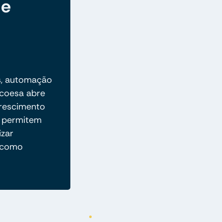
de
s, automação
 coesa abre
crescimento
as permitem
izar
a como