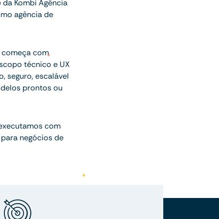
e da Kombi Agência
omo agência de
ue começa com
escopo técnico e UX
o, seguro, escalável
delos prontos ou
 executamos com
 para negócios de