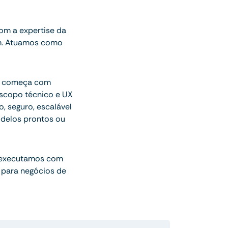
om a expertise da
am. Atuamos como
ue começa com
escopo técnico e UX
o, seguro, escalável
delos prontos ou
 executamos com
 para negócios de