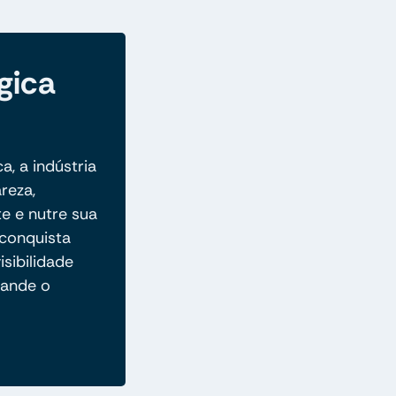
gica
a, a indústria
reza,
e e nutre sua
conquista
isibilidade
pande o
.