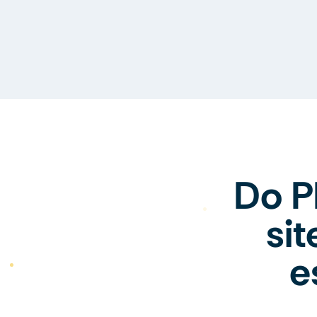
Do P
si
e