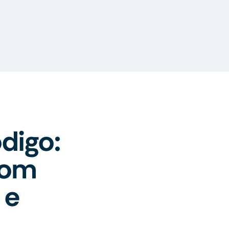
digo:
com
 e