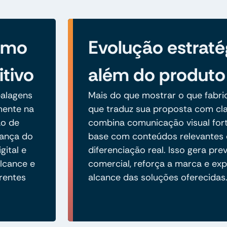
como
Evolução estraté
itivo
além do produto
alagens
Mais do que mostrar o que fabric
amente na
que traduz sua proposta com cla
ão de
combina comunicação visual fort
iança do
base com conteúdos relevantes 
gital e
diferenciação real. Isso gera prev
lcance e
comercial, reforça a marca e ex
rentes
alcance das soluções oferecidas