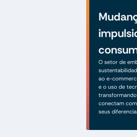
Mudan
impulsi
consum
O setor de em
sustentabilida
ao e-commerce.
e o uso de tec
transformando
conectam com 
seus diferencia