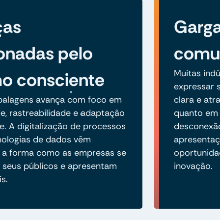
ças
Garga
onadas pelo
comun
Muitas ind
o consciente
expressar s
balagens avança com foco em
clara e atr
de, rastreabilidade e adaptação
quanto em m
 A digitalização de processos
desconexão
nologias de dados vêm
apresentaç
 a forma como as empresas se
oportunida
seus públicos e apresentam
inovação.
is.