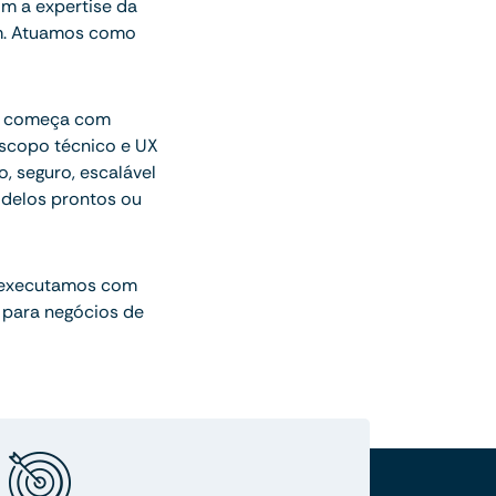
m a expertise da
am. Atuamos como
ue começa com
escopo técnico e UX
o, seguro, escalável
delos prontos ou
 executamos com
 para negócios de