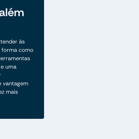
 além
tender às
 a forma como
 ferramentas
o e uma
r
 e vantagem
ez mais