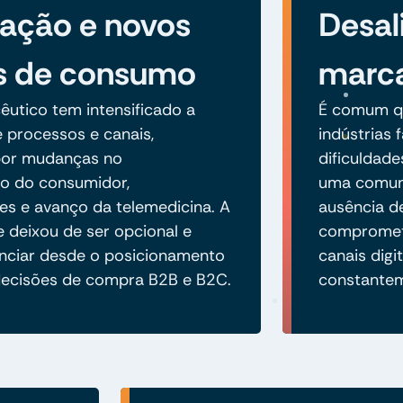
ização e novos
Desal
s de consumo
marc
êutico tem intensificado a
É comum qu
e processos e canais,
indústrias
por mudanças no
dificuldade
 do consumidor,
uma comuni
s e avanço da telemedicina. A
ausência de
e deixou de ser opcional e
compromete
enciar desde o posicionamento
canais digi
decisões de compra B2B e B2C.
constantem