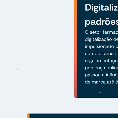
Digital
padrõe
O setor farmac
digitalização d
impulsionado 
comportamento
regulamentaçõe
presença onlin
passou a influ
de marca até 