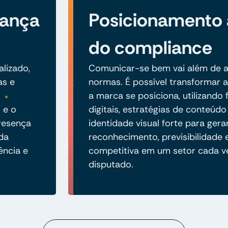
iança
Posicionamento
do compliance
alizado,
Comunicar-se bem vai além de a
as e
normas. É possível transformar
a marca se posiciona, utilizando
 e o
digitais, estratégias de conteúd
resença
identidade visual forte para gera
 da
reconhecimento, previsibilidade
ência e
competitiva em um setor cada v
disputado.