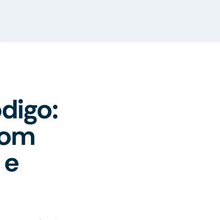
digo:
com
 e