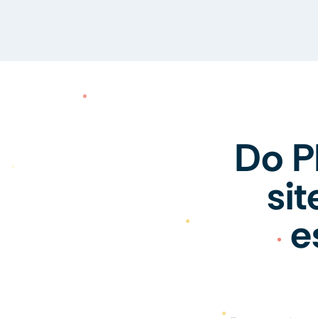
Do P
si
e